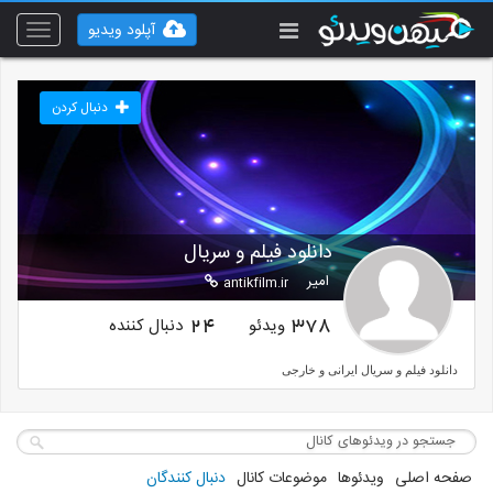
آپلود ویدیو
Toggle
vigation
دنبال کردن
دانلود فیلم و سریال
امیر
antikfilm.ir
ویدئو
دنبال کننده
24
378
دانلود فیلم و سریال ایرانی و خارجی
صفحه اصلی
ویدئوها
موضوعات کانال
دنبال کنندگان