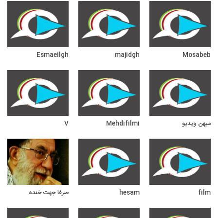
Esmaeilgh
majidgh
Mosabeb
میهن ویدیو
Mehdifilmi
V
film
hesam
صرفا جهت خنده