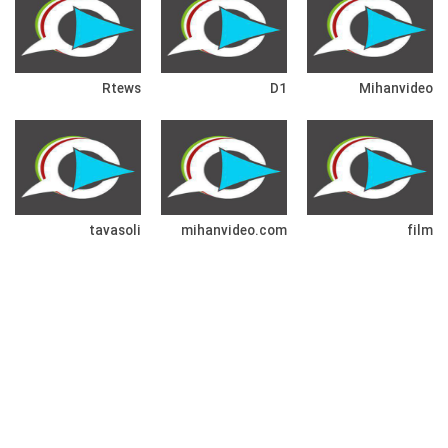
Rtews
D1
Mihanvideo
tavasoli
mihanvideo.com
film