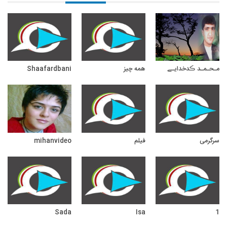
مـحـمـد ڪدخدایـے
همه چیز
Shaafardbani
سرگرمی
فیلم
mihanvideo
Sada
Isa
1