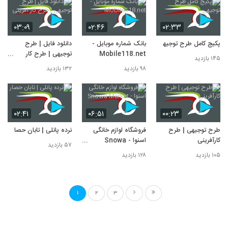
۰۳:۰۹
۰۲:۴۶
۰۲:۳۳
پکیج کامل طرح توجیهی
بانک شماره موبایل -
دانلود فایل | طرح
Mobile118.net
توجیهی | طرح کار
۱۴۵ بازدید
آفرینی
۹۸ بازدید
۱۳۲ بازدید
۰۲:۴۱
۰۶:۵۱
۰۰:۲۳
طرح توجیهی | طرح
فروشگاه لوازم خانگی
نرده پانلی | تابان حصار
کارآفرینی
اسنوا - Snowa
۵۷ بازدید
Market
۱۰۵ بازدید
۱۲۸ بازدید
1
2
3