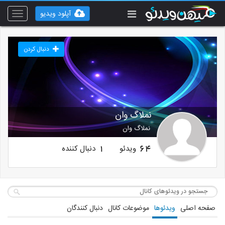
آپلود ویدیو
Toggle
vigation
دنبال کردن
نملاگ وان
نملاگ وان
ویدئو
دنبال کننده
1
64
صفحه اصلی
ویدئوها
موضوعات کانال
دنبال کنندگان