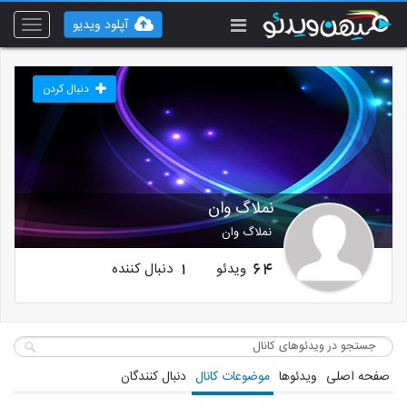
آپلود ویدیو
Toggle
vigation
دنبال کردن
نملاگ وان
نملاگ وان
ویدئو
دنبال کننده
1
64
صفحه اصلی
ویدئوها
موضوعات کانال
دنبال کنندگان