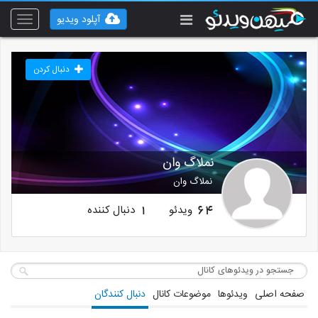
آپلود ویدیو
Toggle
vigation
دنبال کردن
نملاگ وان
نملاگ وان
ویدئو
دنبال کننده
1
64
صفحه اصلی
ویدئوها
موضوعات کانال
دنبال کنندگان