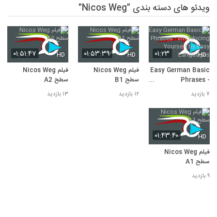
ویدئو های دسته بندی "Nicos Weg"
۰۱:۵۱:۴۷
۰۱:۵۳:۳۹
۰۱:۲۳
HD
HD
HD
Easy German Basic
فیلم Nicos Weg
فیلم Nicos Weg
Phrases -
سطح B1
سطح A2
Introducing
۷ بازدید
۱۲ بازدید
۱۳ بازدید
Yourself by Easy
Languages
۰۱:۴۳:۴۰
HD
فیلم Nicos Weg
سطح A1
۹ بازدید