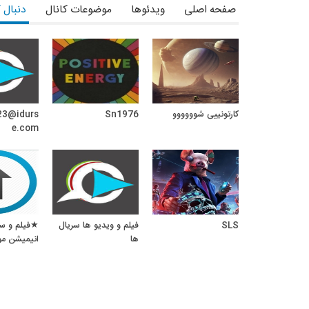
صفحه اصلی
Namasha.com/crtoonland
ویدئوها
موضوعات کانال
دنبال 
تماشا
tamasha.com/crtoonland
تلگرام
t.me/crtoonlandd
اینستاگرام
Instagram.com/crtoonlandd
کارتونییی شوووووو
Sn1976
23@idurs
e.com
SLS
فیلم و ویدیو ها سریال
★فیلم و سر
ها
انیمیشن م
24★