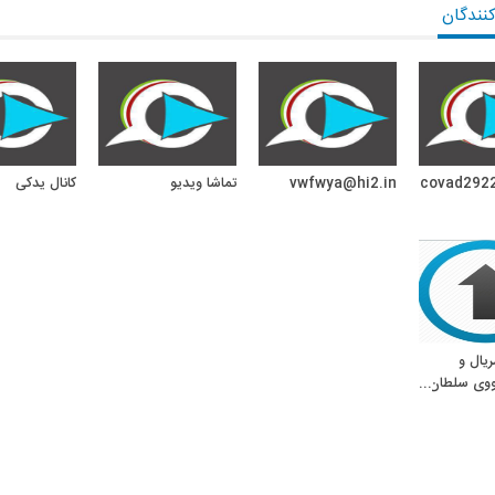
کنندگان
covad292
vwfwya@hi2.in
تماشا ویدیو
کانال یدکی
یال و
ووی سلطان