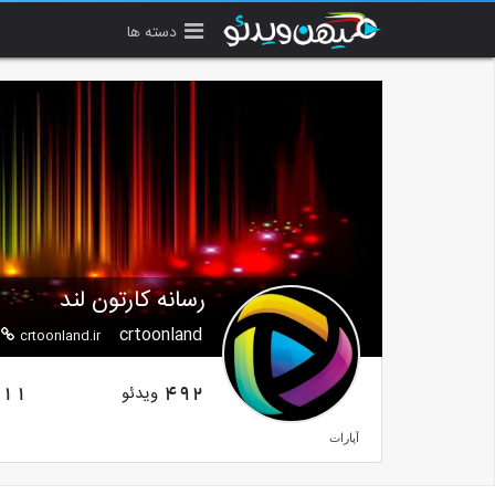
دسته ها
رسانه کارتون لند
crtoonland
crtoonland.ir
ویدئو
11
492
آپارات
aparat.com/crtoonland
نماشا