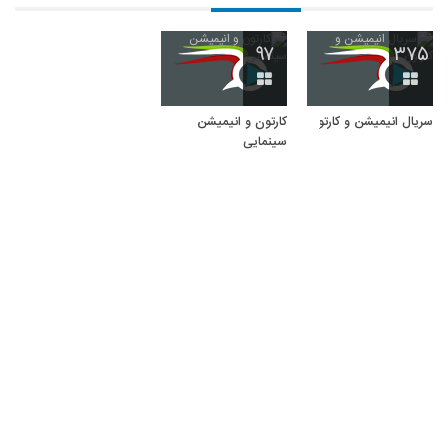
تلگرام
t.me/crtoonlandd
۹۷
۳۷۵
اینستاگرام
Instagram.com/crtoonlandd
سریال انیمیشن و کارتون
کارتون و انیمیشن
سینمایی