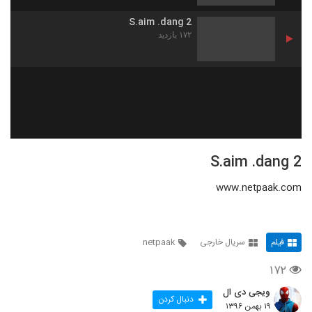
S.aim .dang 2
۱۷۲ بازدید
S.aim .dang 2
www.netpaak.com
فیلم
سریال خارجی
netpaak
۱۷۲
ویجی دی ال
دنبال کردن
۱۹ بهمن ۱۳۹۶