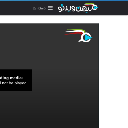
دسته ها
ading media:
d not be played