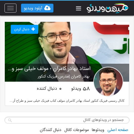
آپلود ویدیو
Toggle
vigation
دنبال کردن
استاد بهادر کامران ؛ مولف خیلی سبز و طراح قلم چی
بهادر کامران |مدرس فیزیک کنکور
fizik-konkur.ir
ویدئو
دنبال کننده
0
58
کانال رسمی فیزیک کنکور استاد بهادر کامران مولف کتاب فیزیک خیلی سبز و طراح آزمون های آزمایشی آدرس سایت : https://fizik-konkur.ir شماره ثبت نام در کلاس ها : 09213362873
صفحه اصلی
ویدئوها
موضوعات کانال
دنبال کنندگان