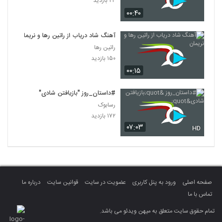
۲۴ بازدید
۰۰:۴۰
آهنگ شاد دریاب از راتین رها و نریمان
راتین رها
۱۵۰ بازدید
۰۰:۱۵
#داستان_روز "بازیافتن شادی"
رسابوک
۱۷۲ بازدید
۰۷:۰۳
HD
صفحه اصلی
ورود به پنل کاربری
عضویت در سایت
قوانین سایت
درباره ما
تماس با ما
تمام حقوق سایت متعلق به میهن ویدئو می باشد.