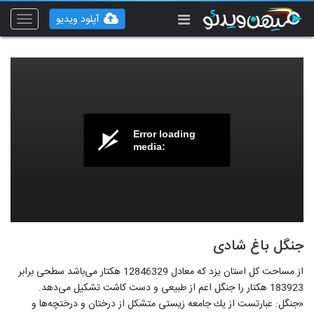
آپلود ویدیو
Toggle
vigation
Error loading
media:
جنگل باغ شادی
از مساحت كل استان یزد كه معادل 12846329 هكتار می‌باشد سطحی برابر
183923 هكتار را جنگل اعم از طبیعی و دست كاشت تشكیل می‌دهد.
«جنگل: عبارتست از یك جامعه زیستی متشكل از درختان و درختچه‌ها و