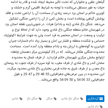
گیاهان علفی و جانواران كه تحت تاثیر محیط ایجاد شده و قادر به ادامه
حیات به طور مستقل می‌باشد» با توجه به شرایط اقلیمی گرم و خشك و
كویری حاكم بر استان یزد درصد زیادی از مساحت آن را اراضی لخت و فاقد
پوشش گیاهی پوشانده است و بخش كمی از آن را اراضی جنگلی تشكیل
می‌دهد. جنگل باغ شادی (بنه و بادام) هرات: در جنوبی‌ترین نقطه استان یزد
در شهرستان خاتم منطقه جنگلی باغ شادی وجود دارد كه از لحاظ نوع و
تركیب و وسعت در استان منحصر به فرد است ولی به جهت شرایط اكولوژیك
حساس و شكننده منطقه و فشار بی امان و بسیار زیاد دام خسارات جبران
ناپذیری به گونه‌های با ارزش بنه و بادام منطقه وارد آمده است. مساحت
محدوده جنگلی هكتار می‌باشد. كه در 25 كیلومتری مركز دهستان چاهك
ازتوابع بخش مركزی شهرستان خاتم قراردارد. از طرف شمال به محدوده
سامان كندر و باغ شادی از طرف مغرب به كوه سربره از طرف جنوب به روستای
باغ معدن و از طرف شرق به جاده فرعی بختیاری باغ شادی محدود میگردد.
این محدوده در بین عرض‌های جغرافیایی 55 48 29 و 47 29 و طول
جغرافیایی 33 06 54 و 50 09 54 واقع می‌باشد.…
گردشگری
جنگل باغ شادی
جنگل
جنگل باغ
شادی
باغ شادی