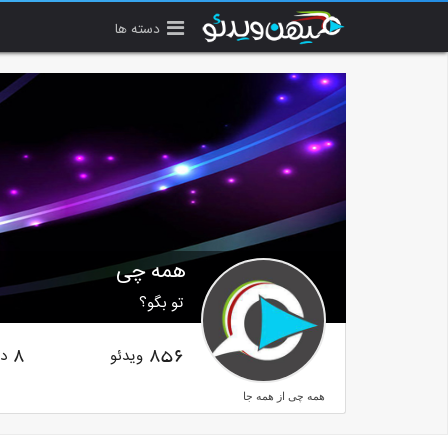
دسته ها
همه چی
تو بگو؟
ویدئو
دن
8
856
همه چی از همه جا