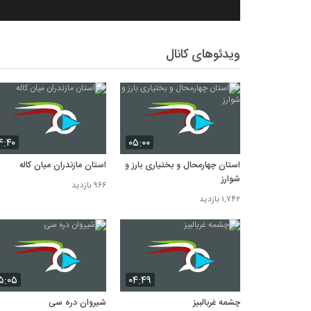
ویدئوهای کانال
۴:۴۰
۰۵:۰۰
استان چهارمحال و بختياری بارز و
استان مازندران میان کاله
شوارز
۹۶۶ بازدید
۱,۷۴۲ بازدید
۵:۰۵
۰۴:۴۹
چشمه غربالبیز
شیروان دره سی