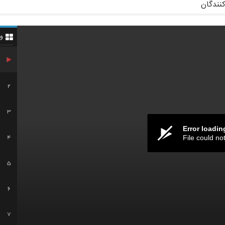
کنندگان
و
2
3
Error loadin
File could no
4
5
6
7