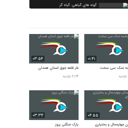
گونه هاي گياهي: گیاه گز
۵,۵۷۴ بازدید
اموزش پزشکي: لوزه
۵,۵۶۹ بازدید
اموزش پزشکي: تب در کودکان
۵,۰۲۲ بازدید
۰۳:۵۴
۰۱:۴۱
ه نمک سی سخت
غار قلعه جوق استان همدان
۲,۱۱۴ بازدید
۰۳:۳۴
۰۴:۵۵
ن چهارمحال و بختياری
پارک جنگلی پروز