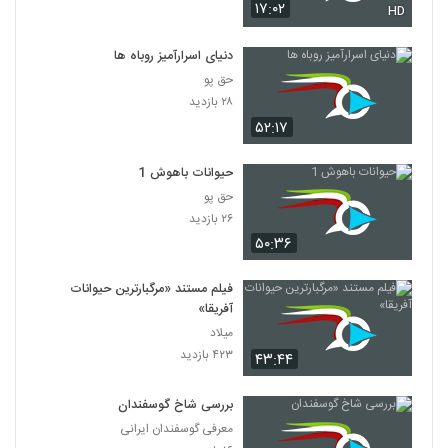
۱۷:۰۲
HD
دنیای اسرارآمیز روباه ها
حق پو
۲۸ بازدید
۵۲:۱۷
حیوانات باهوش 1
حق پو
۲۶ بازدید
۵۰:۳۶
فیلم مستند «مرگبارترین حیوانات
آفریقا»
میلاد
۴۲۳ بازدید
۴۳:۴۴
بررسی شاخ گوسفندان
معرفی گوسفندان ایرانی