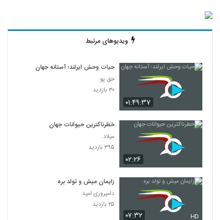
ویدیوهای مرتبط
حیات وحش ایرلند؛ آستانه جهان
حق پو
۳۰ بازدید
۰۱:۴۹:۳۷
خطرناکترین حیوانات جهان
میلاد
۳۹۵ بازدید
۰۲:۲۶
زایمان میش و تولد بره
دامپروری امید
۲۵ بازدید
۰۷:۳۲
HD