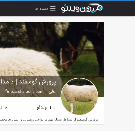
دسته ها
پرورش گوسفند | دامدار
علی
eco.shafaqna.com
ویدئو
دن
0
11
پرورش گوسفند از مشاغل بسیار مهم در نواحی روستایی و عشایری محسوب 