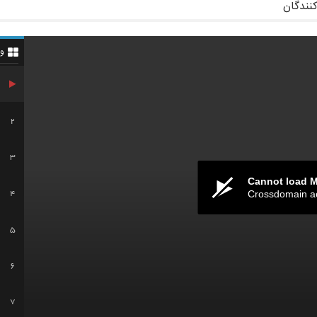
کنندگان
و
2
3
Cannot load 
Crossdomain a
4
5
6
7