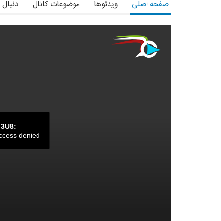
صفحه اصلی
ویدئوها
موضوعات کانال
دنبال 
M3U8:
ccess denied