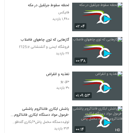
لحظه سقوط جرثقیل در مکه
فانیکس
۱,۴۸۰ بازدید
۰۲:۰۴
گازهایی که توی چاههای فاضلاب
فروشگاه ایمنی و آتشنشانی f125.ir
۲۷ بازدید
۰۰:۳۸
تغذیه و انقراض
حق پو
۳۰ بازدید
۰۱:۰۹:۵۳
پاشش ابکاری فانتاکروم پاششی
-فرمول مواد دستگاه ابکاری فانتاکروم-
دستگاه مخمل پاش
تولیددستگاه مخمل پاش*آبکاری گلدفلوک 09106565375
۳۱۴ بازدید
۰۰:۱۴
HD