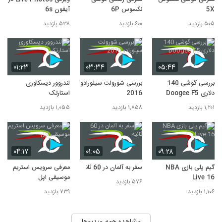
5X
نکسوس 6P
آیفون 6s
۵۰۵ بازدید
۶۰۰ بازدید
۵۳۸ بازدید
۰۱:۲۳
۰۳:۳۴
۰۵:۴۴
بررسی گوشی 140
بررسی شورولت سیلورادو
لندروور دیسکاوری
دلاری Doogee F5
2016
استارتک
۱,۲۰۱ بازدید
۱,۸۵۸ بازدید
۱,۰۵۵ بازدید
۰۴:۱۷
۰۱:۰۵
۰۹:۲۸
گیم پلی بازی NBA
سفر به آلمان در 60 ثانیه
معرفی سرویس استریم
Live 16
موسیقی اپل
۵۷۶ بازدید
۱,۱۰۶ بازدید
۷۳۹ بازدید
مشاهده همه ویدیوها