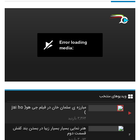
Error loading
media:
ویدیوهای منتخب
مبارزه ی سلمان خان در فیلم جی هو( jai ho
)
۳,۳۶۴ بازدید
هنر نمایی بسیار بسیار زیبا در بستن بند کفش
قسمت دوم
2
۳,۰۷۲ بازدید