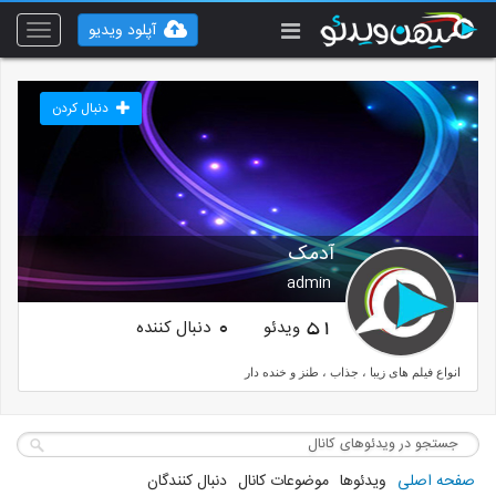
آپلود ویدیو
Toggle
vigation
دنبال کردن
آدمک
admin
ویدئو
دنبال کننده
0
51
انواع فیلم های زیبا ، جذاب ، طنز و خنده دار
صفحه اصلی
ویدئوها
موضوعات کانال
دنبال کنندگان