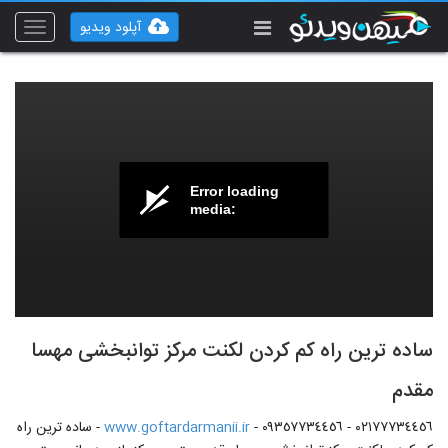
آپلود ویدیو
Toggle
vigation
Error loading
media:
ساده ترین راه کم کردن لکنت مرکز توانبخشی مهسا
مقدم
٠٢١٧٧٧٣٤٤٥٦ - ٠٩٣٥٧٧٣٤٤٥٦ -
www.goftardarmanii.ir
- ساده ترین راه