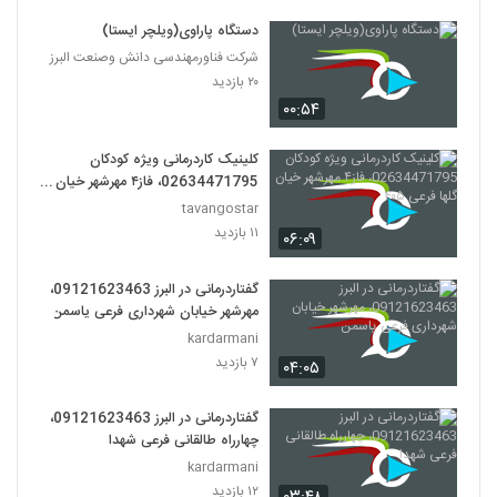
دستگاه پاراوی(ویلچر ایستا)
شرکت فناورمهندسی دانش وصنعت البرز
۲۰ بازدید
۰۰:۵۴
کلینیک کاردرمانی ویژه کودکان
02634471795، فاز۴ مهرشهر خیان
گلها فرعی ۴۰۵
tavangostar
۱۱ بازدید
۰۶:۰۹
گفتاردرمانی در البرز 09121623463،
مهرشهر خیابان شهرداری فرعی یاسمن
kardarmani
۷ بازدید
۰۴:۰۵
گفتاردرمانی در البرز 09121623463،
چهارراه طالقانی فرعی شهدا
kardarmani
۱۲ بازدید