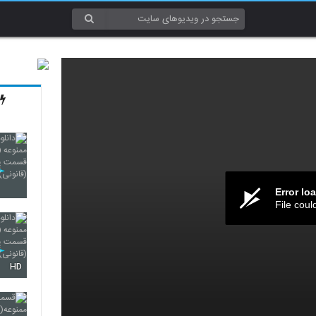
Error lo
File coul
HD