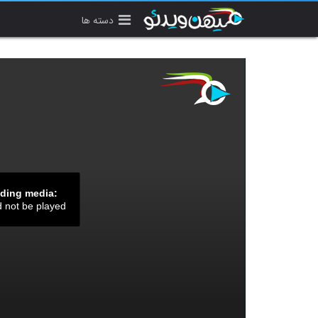
دسته ها
ading media:
d not be played