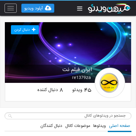
آپلود ویدیو
Toggle
vigation
دنبال کردن
ایران فیلم نت
re1379za
ویدئو
دنبال کننده
8
45
صفحه اصلی
ویدئوها
موضوعات کانال
دنبال کنندگان