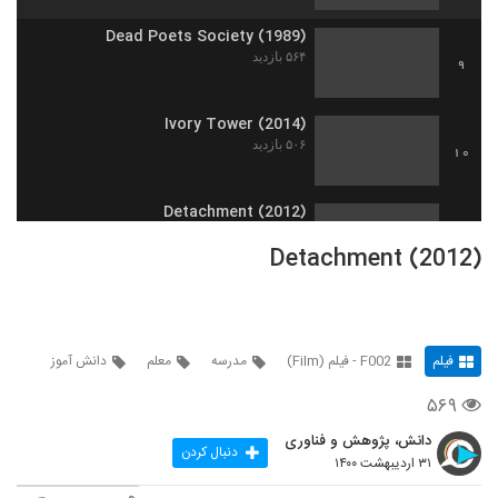
Dead Poets Society (1989)
۵۶۴ بازدید
9
Ivory Tower (2014)
۵۰۶ بازدید
10
Detachment (2012)
۹,۳۹۲ بازدید
11
Detachment (2012)
Half Nelson (2006)
۲,۳۱۶ بازدید
12
فیلم
F002 - فیلم (Film)
مدرسه
معلم
دانش آموز
Monsieur Lazhar (2011)
۵۶۹
۵۸۶ بازدید
13
دانش، پژوهش و فناوری
دنبال کردن
۳۱ اردیبهشت ۱۴۰۰
The Man Who Knew Infinity (2015)
۶۸۸ بازدید