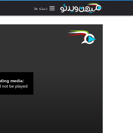
دسته ها
ading media:
d not be played