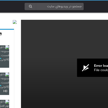
Error lo
File coul
HD