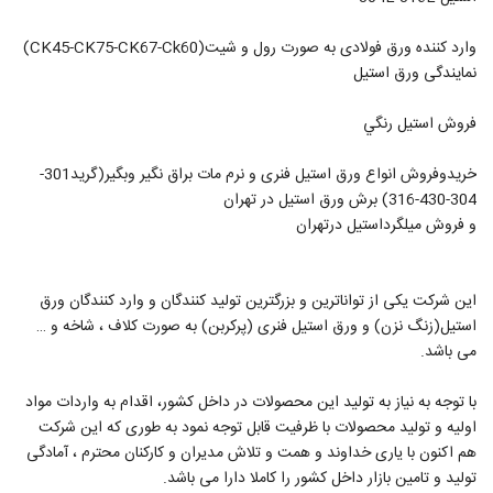
وارد کننده ورق فولادى به صورت رول و شیت(CK45-CK75-CK67-Ck60)
نمايندگى ورق استيل
فروش استيل رنگي
خريدوفروش انواع ورق استیل فنری و نرم مات براق نگير وبگير(گريد301-
304-430-316) برش ورق استيل در تهران
و فروش ميلگرداستيل درتهران
این شرکت یکی از تواناترین و بزرگترین تولید کنندگان و وارد کنندگان ورق
استیل(زنگ نزن) و ورق استیل فنری (پرکربن) به صورت کلاف ، شاخه و …
می باشد.
با توجه به نیاز به تولید این محصولات در داخل کشور، اقدام به واردات مواد
اولیه و تولید محصولات با ظرفیت قابل توجه نمود به طوری که این شرکت
هم اکنون با یاری خداوند و همت و تلاش مدیران و کارکنان محترم ، آمادگی
تولید و تامین بازار داخل کشور را کاملا دارا می باشد.