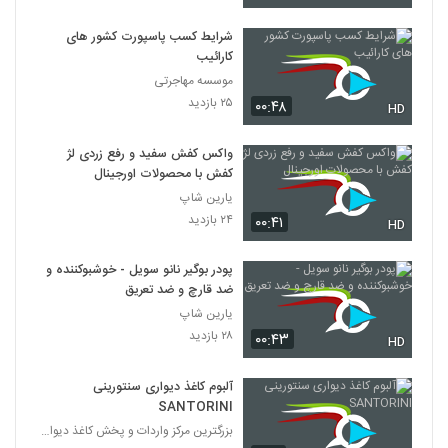
شرایط کسب پاسپورت کشور های
کارائیب
موسسه مهاجرتی
۲۵ بازدید
۰۰:۴۸
HD
واکس کفش سفید و رفع زردی لژ
کفش با محصولات اورجینال
یارین شاپ
۲۴ بازدید
۰۰:۴۱
HD
پودر بوگیر نانو سویل - خوشبوکننده و
ضد قارچ و ضد تعریق
یارین شاپ
۲۸ بازدید
۰۰:۴۳
HD
آلبوم کاغذ دیواری سنتورینی
SANTORINI
بزرگترین مرکز واردات و پخش کاغذ دیواری