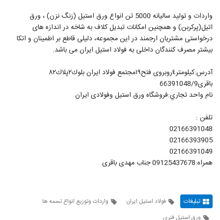
واردات و تولید سالیانه 5000 تن انواع ورق استیل (زنگ نزن) ، ورق
اتیل(پرکربن) و همچنین امکانات تبدیل کلاف به شاخه در اندازه های
درخواستی مشتریان ارجمند در این مجموعه، دلیلی قاطع بر اطمینان و اتکا
بیشتر مصرف کنندگان داخلی به فولاد استیل ایران می باشد.
آدرس:كيلومتر٤روبروى فتح١٩مجتمع فولاد ايران بلوك٢پلاك٨٢
باقرى66391048/9
نام واحد تجاري:فروشگاه ورق استيل وفولادى ايران
تلفن :
02166391048
02166393905
02166391049
همراه:09125437678 جناب مهدی باقری
تبلیغات
فولاد استیل ایران
واردات وتوزيع انواع تسمه ها
ورق استيل فنرى