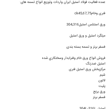
عمده فعالیت فولاد استیل ایران واردات وتوزيع انواع تسمه هاى:
فنرى وخامck45,67,75
ورق استنلس استيل304,316
ميلگرد استيل و ورق استیل
فسفر برنز و تسمه بسته بندى
فروش انواع ورق خام وفنرابدار وسختكاري شده
استیل ضدزنگ
مركزپخش ورق استيل فنرى
شيم
لاتون
پليت
ورق برنج
فسفر برنز
استيل 304L-316L