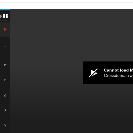
و
2
3
Cannot load 
Crossdomain a
4
5
6
7