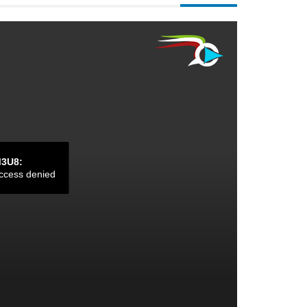
M3U8:
ccess denied