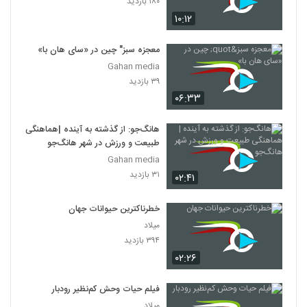
۱۸۰ بازدید
شکار میمونها توسط شامپانزه ها
۱۰:۱۲
۴۰۵ بازدید
31
معجزه سبز" چین در «سای هان با»
اجتماع ملخ ها
Gahan media
۳۱۸ بازدید
32
۳۹ بازدید
۰۶:۳۳
اجتماع پرندگان
هانگ‌جو: از گذشته به آینده |هماهنگی
۳۵۳ بازدید
33
طبیعت و ورزش در شهر هانگ‌جو
Gahan media
ارتش مورچه ها
۳۱ بازدید
۰۲:۴۱
۴۱۳ بازدید
34
خطرناکترین حیوانات جهان
وال ها
میلاد
۳۵۱ بازدید
۳۹۴ بازدید
35
۰۲:۲۶
شکار فک توسط کوسه
فیلم حیات وحش کم‌نظیر رودبار
۴۰۲ بازدید
36
میلاد