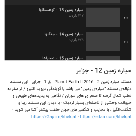
سیاره زمین 13 - کوهستانها
۴۱۷ بازدید
20
سیاره زمین 14 - جنگلها
۳۷۹ بازدید
21
سیاره زمین 15 - صحراها
۲۹۰ بازدید
22
سیاره زمین 12 - جزایر
مستند سیاره زمین 2 - Planet Earth II 2016 - ق 1 - جزایر - این مستند
سیاره زمین 16 - چمنزارها
دنباله‌ی مستند "سیاره‌ی زمین" می باشد با گویندگی دیوید اتنبرو / از سفر به
۴۸۶ بازدید
23
قطب شمال گرفته تا صحرای های سوزان / نگاهی به پدیده‌های طبیعی و
حیوانات وحشی از فاصله‌ای بسیار نزدیک - با دیدن این مستند زیبا و
سیاره زمین 17 - شهرها
شگفت‌انگیز ، با عجایب و شگفتی‌های جهان خلقت بیشتر آشنا می شوید -
۲۸۷ بازدید
24
https://Gap.im/khelqat
-
https://eitaa.com/khelqat
سوسمار دریایی