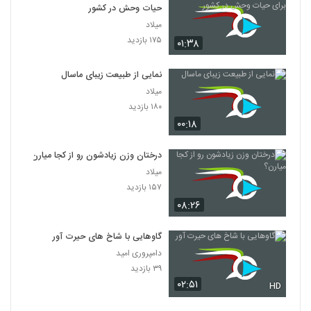
۵۶۳ بازدید
حیات وحش در کشور
42
میلاد
۱۷۵ بازدید
۰۱:۳۸
ضیافت ساردین خوری 1
۲۴۵ بازدید
43
نمایی از طبیعت زیبای ماسال
میلاد
ضیافت ساردین خوری 2
۱۸۰ بازدید
۲۶۷ بازدید
44
۰۰:۱۸
مستند خاندان ها ۲ - پنگوئن امپراتور
درختان وزن زیادشون رو از کجا میارن؟
۴۴۵ بازدید
میلاد
45
۱۵۷ بازدید
۰۸:۲۶
شیر و زرافه
۳۱۸ بازدید
46
گاوهایی با شاخ های حیرت آور
دامپروری امید
مستند خاندان ها 4 - گرگهای خالدار
۳۹ بازدید
۷۹۹ بازدید
۰۲:۵۱
47
HD