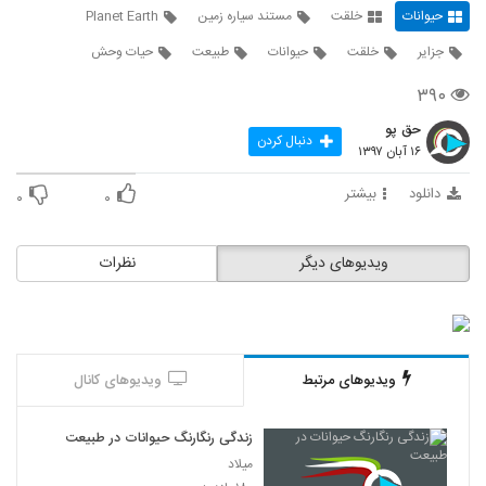
۳۰۲ بازدید
25
حیوانات
خلقت
مستند سیاره زمین
Planet Earth
جزایر
خلقت
حیوانات
طبیعت
حیات وحش
مستند شکار 1
۴۱۸ بازدید
۳۹۰
26
حق پو
دنبال کردن
مستند شکار 2
۱۶ آبان ۱۳۹۷
۳۷۱ بازدید
27
دانلود
بیشتر
۰
۰
شکاری ناموفق اما زیبا از پلنگ
۳۸۱ بازدید
ویدیوهای دیگر
نظرات
28
مستند شکار 3
۴۶۳ بازدید
29
ویدیوهای مرتبط
ویدیوهای کانال
جنگ شامپانزه ها
۳۳۵ بازدید
زندگی رنگارنگ حیوانات در طبیعت
30
میلاد