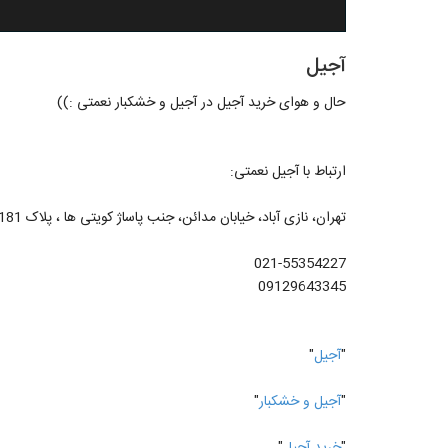
آجیل
حال و هوای خرید آجیل در آجیل و خشکبار نعمتی :))
ارتباط با آجیل نعمتی:
تهران، نازی آباد، خیابان مدائن، جنب پاساژ کویتی ها ، پلاک 181
021-55354227
09129643345
"
آجیل
"
"
آجیل و خشکبار
"
"
خرید آجیل
"