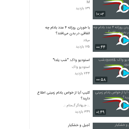
M
۱۳۹ بازدید
۱۰:۰۲
با خوردن روزانه ۴ عدد بادام چه
اتفاقی در بدن می‌افتد؟
میلاد
۰۰:۴۴
۱۲۵ بازدید
استودیو واک: "شب یلدا"
استودیو واک
۷۴۴ بازدید
۰۰:۵۸
کلیپ آیا از خواص بادام زمینی اطلاع
دارید؟
.:: جـهادگر گـمنام ::.
۰۱:۴۹
۳۴۹ بازدید
آجیل و خشکبار