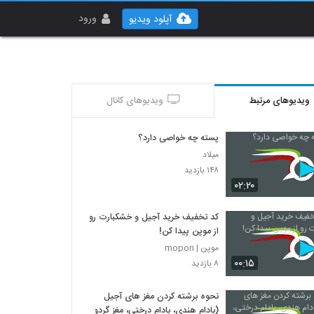
ورود
آپلود ویدیو
ویدیوهای مرتبط
ویدیوهای کانال
پسته چه خواصی دارد؟
میلاد
۱۴۸ بازدید
۰۲:۲۰
کد تخفیف خرید آجیل و خشکبارت رو
از موپن پیدا کن!
موپن | mopon
۰۰:۱۵
۸ بازدید
نحوه برشته کردن مغز های آجیل
(بادام هندی، بادام درختی، مغز گردو)