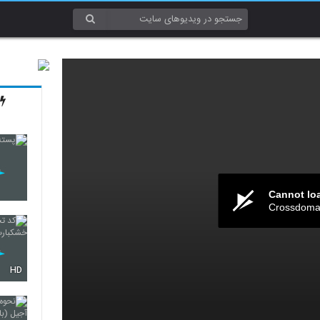
Cannot lo
Crossdomai
HD