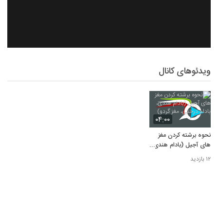
ویدئوهای کانال
۰۴:۰۰
نحوه برشته کردن مغز
های آجیل (بادام هندی،
بادام درختی، مغز گردو)
۱۲ بازدید