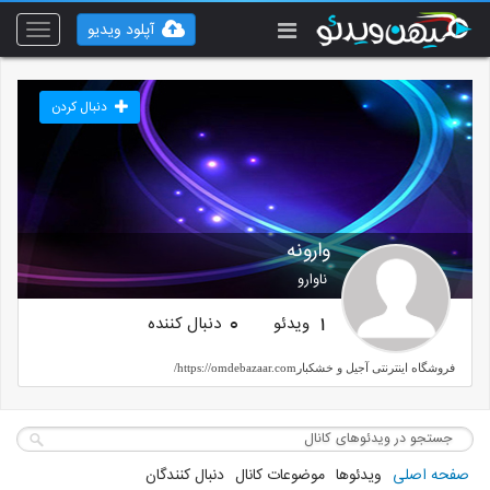
آپلود ویدیو
Toggle
vigation
دنبال کردن
وارونه
ناوارو
ویدئو
دنبال کننده
0
1
فروشگاه اینترنتی آجیل و خشکبارhttps://omdebazaar.com/
صفحه اصلی
ویدئوها
موضوعات کانال
دنبال کنندگان