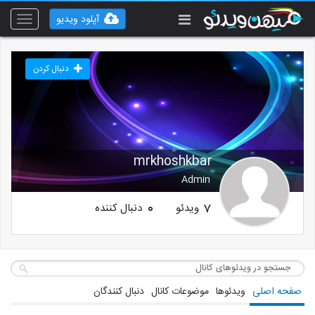
آپلود ویدیو
Toggle
vigation
دنبال کردن
mrkhoshkbar
Admin
ویدئو
دنبال کننده
0
7
صفحه اصلی
ویدئوها
موضوعات کانال
دنبال کنندگان