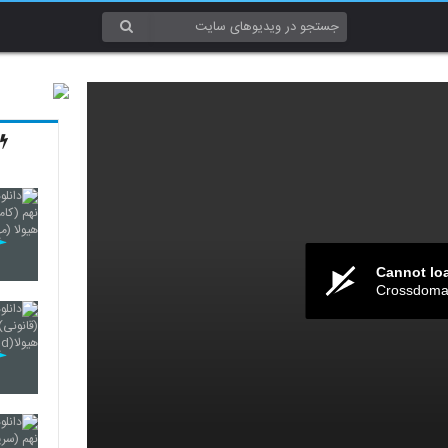
Cannot lo
Crossdomai