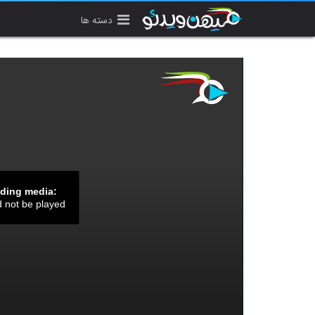
دسته ها
ading media:
d not be played