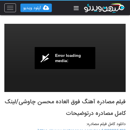
آپلود ویدیو
Toggle
vigation
Error loading
media:
فیلم مصادره آهنگ فوق العاده محسن چاوشی/لینک
کامل مصادره درتوضیحات
دانلود کامل فیلم مصادره: