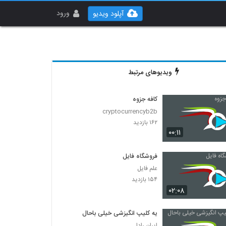
ورود
آپلود ویدیو
ویدیوهای مرتبط
کافه جزوه
cryptocurrencyb2b
۱۶۲ بازدید
۰۰:۱۱
فروشگاه فایل
علم فایل
۱۵۴ بازدید
۰۲:۰۸
یه کلیپ انگیزشی خیلی باحال
ایران رادا