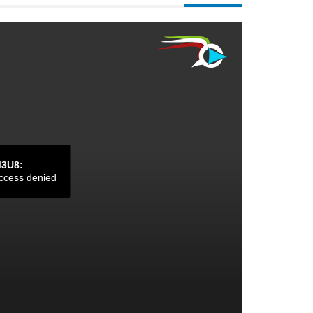
M3U8:
ccess denied