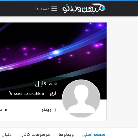
دسته ها
علم فایل
آرزو
science.sikafile.ir
ویدئو
دن
0
1
صفحه اصلی
ویدئوها
موضوعات کانال
دنبال 