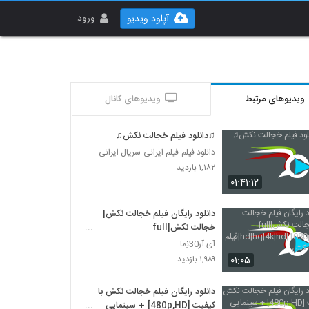
ورود
آپلود ویدیو
ویدیوهای مرتبط
ویدیوهای کانال
♫دانلود فیلم خجالت نکش♫
دانلود فیلم-فیلم ایرانی-سریال ایرانی
۱,۱۸۲ بازدید
۰۱:۴۱:۱۲
دانلود رایگان فیلم خجالت نکش|
خجالت نکش|full
hd|hq|4k|hd|1080p|720p|فیلم
آی آر30نِما
خجالت نکش
۰۱:۰۵
۱,۹۸۹ بازدید
دانلود رایگان فیلم خجالت نکش با
کیفیت [480p,HD] + سینمایی