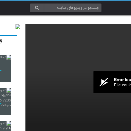
Error lo
File coul