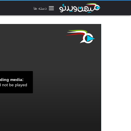
دسته ها
ading media:
d not be played