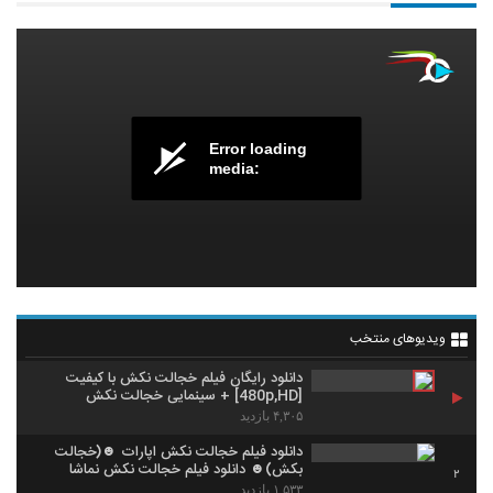
Error loading
media:
ویدیوهای منتخب
دانلود رایگان فیلم خجالت نکش با کیفیت
[480p,HD] + سینمایی خجالت نکش
۴,۳۰۵ بازدید
دانلود فیلم خجالت نکش اپارات ☻(خجالت
بکش)☻ دانلود فیلم خجالت نکش نماشا
2
۱,۵۳۳ بازدید