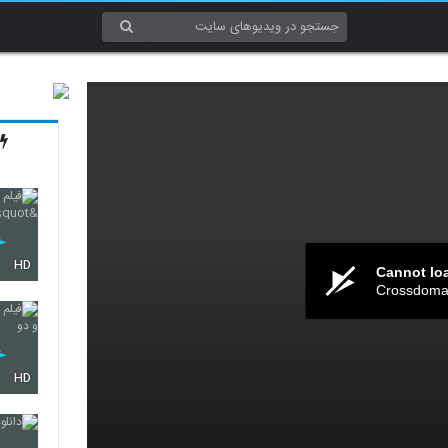
HD
Cannot lo
Crossdomai
HD