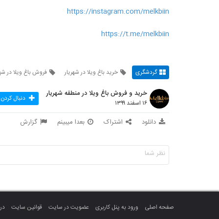
https://instagram.com/melkbiin
https://t.me/melkbiin
گردشگری
خرید باغ ویلا در شهریار
فروش باغ ویلا در شهر
خرید و فروش باغ ویلا در منطقه شهریار
دنبال کردن
۱۶ اسفند ۱۳۹۹
دانلود
اشتراک
بعدا میبینم
گزارش
صفحه اصلی
ورود به پنل کاربری
عضویت در سایت
قوانین سایت
درب