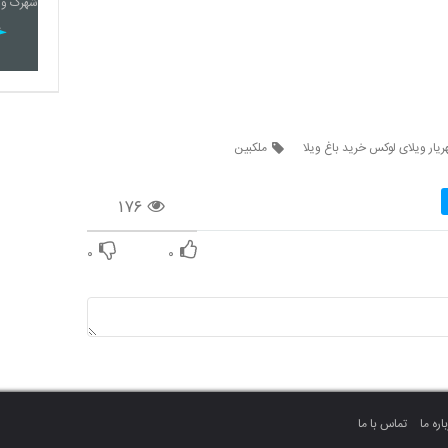
یار ویلای لوکس خرید باغ ویلا
ملکبین
۱۷۶
۰
۰
اره ما
تماس با ما