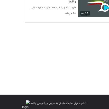
والفجر
خرید باغ ویلا در محمدشهر - ملارد - شهریار
۰۱:۴۸
۲۸ بازدید
تمام حقوق سایت متعلق به میهن ویدئو می باشد.