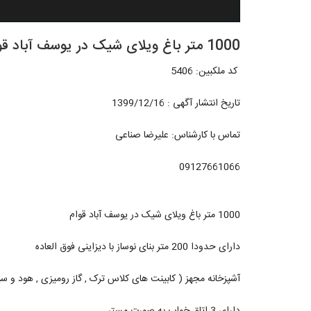
1000 متر باغ ویلای شیک در یوسف آباد قوام
️ کد ملکبین: 5406
تاریخ انتشار آگهی : 1399/12/16
تماس با کارشناس: علیرضا صناعی
09127661066
1000 متر باغ ویلای شیک در یوسف آباد قوام
دارای حدودا 200 متر بنای نوساز با دیزاینی فوق العاده
آشپزخانه مجهز ( کابینت های کلاس ترک , گاز رومیزی , هود و 
دارای 3 اتاق خواب به صورت مستر