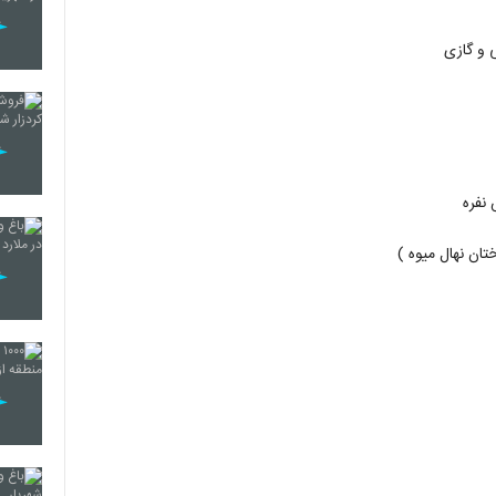
ی و گازی
نفره
تان نهال میوه )