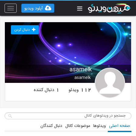
آپلود ویدیو
Toggle
vigation
دنبال کردن
asamelk
asamelk
ویدئو
دنبال کننده
1
112
صفحه اصلی
ویدئوها
موضوعات کانال
دنبال کنندگان