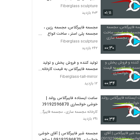
رولند
Fiberglass sculpture
۰۱:۱۱
۲۰۳ بازدید
مجسمه فایبرگلاس، مجسمه رزین ،
مجسمه پلی استر ، ساخت انواع
مجسمه در مجسمه سازی رولند
Fiberglass sculpture
۰۰:۳۰
۲۶۲ بازدید
تولید کننده و فروش پخش و تولید
مجسمه فایبرگلاس به قیمت کارخانه |
خوشی خوانساری
Fiberglass-tall-mirror
۰۰:۳۴
۱۲ بازدید
ساعت ایستاده فایبرگلاس رولند |
خوشی خوانساری 09192596870
کارخانه مجسمه سازی ، مجسمه فایبرگلاس، مجسمه پلی اس
۰۰:۳۴
۲۹۱ بازدید
مجسمه شیر فایبرگلاس | آقای خوشی
خوانساری 09192596870 | صالح