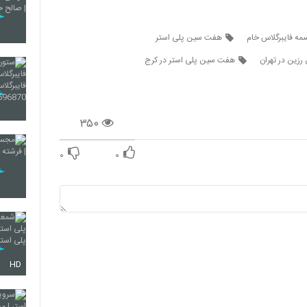
ه فایبرگلاس خام
هفت سین پلی استر
زین در تهران
هفت سین پلی استر در کرج
۳۵۰
۰
۰
HD