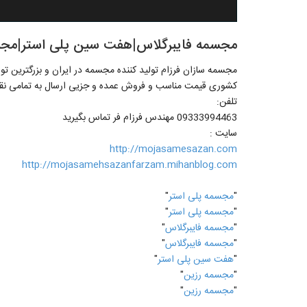
مجسمه فایبرگلاس|هفت سین پلی استر|مجس
مجسمه سازان فرزام تولید کننده مجسمه در ایران و بزرگترین تول
کشوری قیمت مناسب و فروش عمده و جزیی ارسال به تمامی نقاط
تلفن:
09333994463 مهندس فرزام فر تماس بگیرید
سایت :
http://mojasamesazan.com
http://mojasamehsazanfarzam.mihanblog.com
"
مجسمه پلی استر
"
"
مجسمه پلی استر
"
"
مجسمه فایبرگلاس
"
"
مجسمه فایبرگلاس
"
"
هفت سین پلی استر
"
"
مجسمه رزین
"
"
مجسمه رزین
"