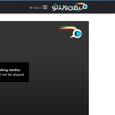
دسته ها
ading media:
d not be played