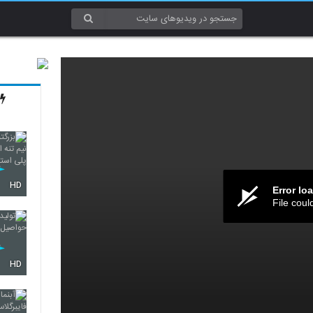
HD
Error lo
File coul
HD