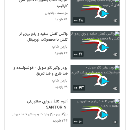
شرایط کسب پاسپورت کشور های
کارائیب
موسسه مهاجرتی
۲۵ بازدید
۰۰:۴۸
HD
واکس کفش سفید و رفع زردی لژ
کفش با محصولات اورجینال
یارین شاپ
۲۴ بازدید
۰۰:۴۱
HD
پودر بوگیر نانو سویل - خوشبوکننده و
ضد قارچ و ضد تعریق
یارین شاپ
۲۸ بازدید
۰۰:۴۳
HD
آلبوم کاغذ دیواری سنتورینی
SANTORINI
بزرگترین مرکز واردات و پخش کاغذ دیواری
۲۴۴ بازدید
۰۰:۱۰
HD