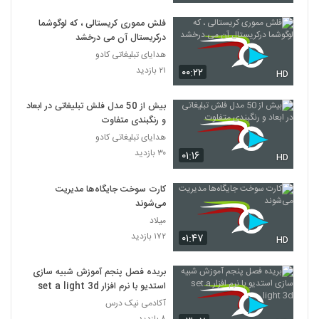
فلش مموری کریستالی ، که لوگوشما
درکریستال آن می درخشد
هدایای تبلیغاتی کادو
۲۱ بازدید
۰۰:۲۲
HD
بیش از 50 مدل فلش تبلیغاتی در ابعاد
و رنگبندی متفاوت
هدایای تبلیغاتی کادو
۳۰ بازدید
۰۱:۱۶
HD
کارت سوخت جایگاه‌ها مدیریت
می‌شوند
میلاد
۱۷۲ بازدید
۰۱:۴۷
HD
بریده فصل پنجم آموزش شبیه سازی
استدیو با نرم افزار set a light 3d
آکادمی نیک درس