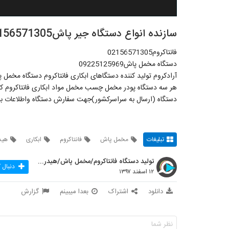
سازنده انواع دستگاه جیر پاش02156571305
فانتاکروم02156571305
دستگاه مخمل پاش09225125969
آرادکروم تولید کننده دستگاهای ابکاری فانتاکروم دستگاه مخمل
هر سه دستگاه پودر مخمل چسب مخمل مواد ابکاری فانتاکروم کوت
دستگاه (ارسال به سراسرکشور)جهت سفارش دستگاه واطلاعات بیشتر و مشاوره رایگ
تبلیغات
مخمل پاش
فانتاکروم
ابکاری
هید
تولید دستگاه فانتاکروم/مخمل پاش/هیدروگرافیک
دنبال 
۱۲ اسفند ۱۳۹۷
دانلود
اشتراک
بعدا میبینم
گزارش