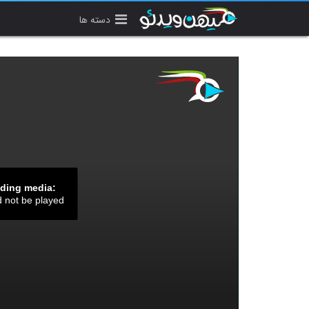
دسته ها
ading media:
d not be played