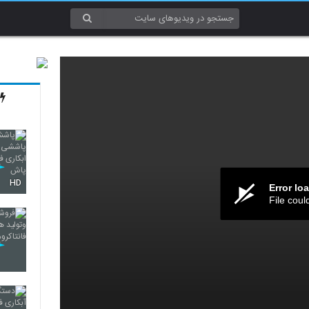
HD
Error lo
File coul