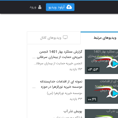
ورود
آپلود ویدیو
ویدیوهای مرتبط
ویدیوهای کانال
گزارش عملکرد بهار 1401 انجمن
خیریه‌ی حمایت از بیماران سرطانی
صبای شهرستان بوکان
انجمن خیریه حمایت از بیماران سرطانی صبا
۰۳:۵۳
۱۹۳ بازدید
نمونه ای از اقدامات خداپسندانه
موسسه خیریه نورالزهرا در حوزه
درمان
موسسه خیریه نورالزهرا (س)
۰۰:۴۹
۳۳ بازدید
پویش نذر آب
قرارگاه محرومیت زدایی