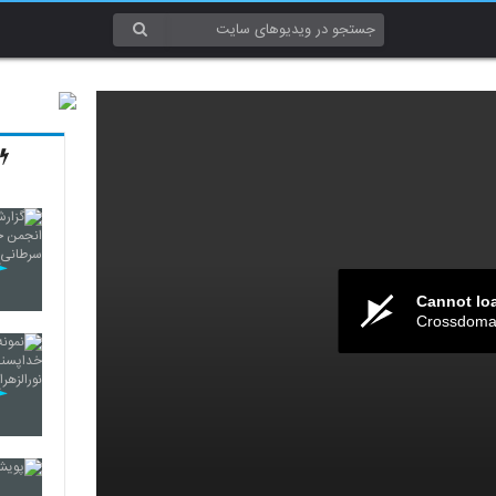
Cannot lo
Crossdomai