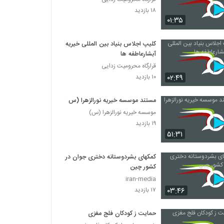
۱۸ بازدید
۰۱:۳۵
کلیپ اجلاس بنیاد بین المللی خیریه
آبشارعاطفه ها
قرارگاه محرومیت زدایی
۰۲:۴۹
۱۰ بازدید
مستند موسسه خیریه نورالزهرا (س)
موسسه خیریه نورالزهرا (س)
۱۹ بازدید
۵۱:۳۱
کمکهای بشردوستانه دختری جوان در
کشور چین
iran-media
۰۳:۴۶
۱۷ بازدید
حمایت ز کودکان فلج مغزی