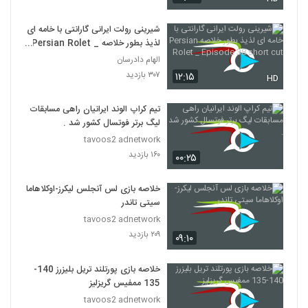
شیرینی رولت ایرانی گارانتی با خامه ای
لذیذ بطور خلاصه Persian Rolet _
Episode 38 short cut
الهام دادرسان
۳۰۷ بازدید
۱۲:۱۵
HD
تیم کراپ الوند ایرانیان راهی مسابقات
لیگ برتر فوتسال کشور شد .
tavoos2 adnetwork
۱۶۰ بازدید
۰۰:۲۵
خلاصه بازی لس آنجلس لیکرز-اوکلاهاما
سیتی تاندر
tavoos2 adnetwork
۲۰۹ بازدید
۰۹:۱۰
خلاصه بازی پورتلند تریل بلیزرز 140-
135 ممفیس گریزلیز
tavoos2 adnetwork