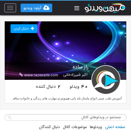
آپلود ویدیو
Toggle
vigation
دنبال کردن
راز ساده
اکبر شیرزادخانی
www.razesade.com
ویدئو
دنبال کننده
2
40
آموزش:طب چینی،انواع ماساژ،تله پاتی،هیپنوتیزم،مهارت های زندگی و خانواده،متافیزیک،آیورودا
صفحه اصلی
ویدئوها
موضوعات کانال
دنبال کنندگان