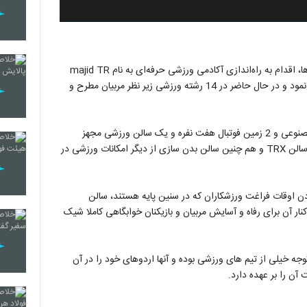
مجید کلهری در سال 2016 با هدف شناسایی و پرورش استعدادها، اقدام به راه‌اندازی آکادمی ورزشی حرفه‌ای به نام majid TR
زیر نظر ورزش‌های بین‌المللی ترکیه برای سنین پایه 6 تا 17 سال نمود و در حال حاضر در 14 رشته ورزشی زیر نظر مربیان مطرح و
کمپ اختصاصی فوتبال majid TR دارای 2 زمین فوتبال چمن مصنوعی و 2 زمین فوتبال هفت نفره و یک سالن ورزشی مجهز
می‌باشد که در کنار آن وجود یک استخر روباز برای آموزش شنا و سالن TRX و هم چنین سالن بدن‌ سازی از دیگر امکانات ورزشی در
 کردن اوقات فراغت ورزشکاران که در سنین پایه هستند، سالن
کنار آن برای رفاه و آسایش مربیان و بازیکنان خوابگاهی کاملا شیک
جه خیلی از تیم های ورزشی بوده و آنها اردوهای خود را در آن
آن را بر عهده دارد.