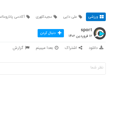
ورزشی
علی دایی
مجیدکلهری
آکادمی پانارومااس
sport
دنبال کردن
۱۲ فروردین ۱۴۰۲
دانلود
اشتراک
بعدا میبینم
گزارش