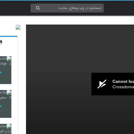
Cannot lo
Crossdomai