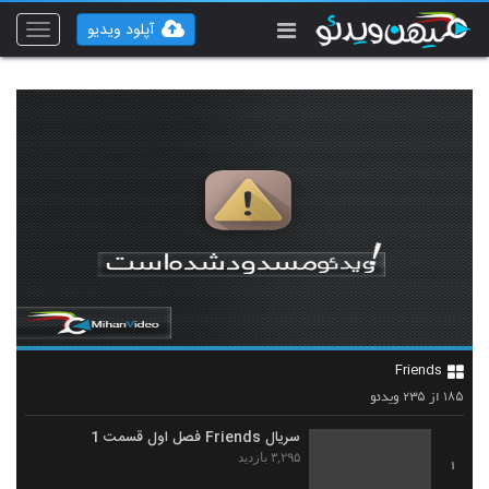
آپلود ویدیو
Toggle
vigation
Friends
۲۳۵
۱۸۵
از
ویدئو
سریال Friends فصل اول قسمت 1
۳,۲۹۵ بازدید
1