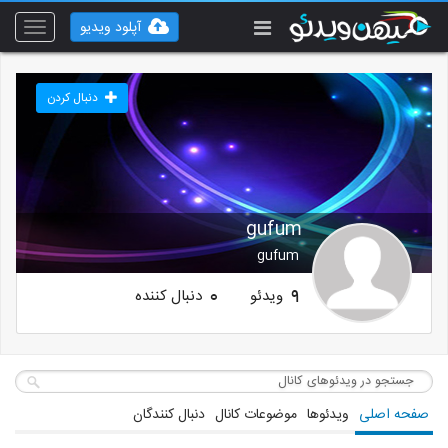
آپلود ویدیو
Toggle
vigation
دنبال کردن
gufum
gufum
ویدئو
دنبال کننده
0
9
صفحه اصلی
ویدئوها
موضوعات کانال
دنبال کنندگان