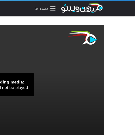
دسته ها
ading media:
d not be played