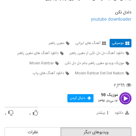
آهنگ شهاب مظفری بنام ما باحالیم (رمیکس)
۱,۹۴۹ بازدید
554
دلدل نکن
youtube downloader
دانلود آهنگ هونیاک عشق تو کی شد
۱,۱۵۲ بازدید
555
موسیقی
آهنگ های ایرانی
معین راهبر
دانلود آهنگ جان جانان از امین غلامی به
دانلود آهنگ دل دل نکن از معین راهبر
دانلود آهنگ های معین راهبر
همراه متن ترانه
556
۴,۰۳۹ بازدید
موزیک ویدیو معین راهبر بنام دل دل نکن
Moein Rahbar
Moein Rahbar Del Del Nakon
دانلود آهنگ های پاپ
آهنگ سپهر پیرهادی بنام دلخوشیم
۹۹۷ بازدید
557
۲,۳۹۹
موزیک 98
دنبال کردن
دانلود آهنگ حسین صابری دوست دارم
۱۷ مرداد ۱۳۹۷
۲,۵۳۵ بازدید
558
دانلود
بیشتر
۰
۰
آهنگ علی عرب تبار بنام زندگی
۱,۸۵۰ بازدید
ویدیوهای دیگر
نظرات
559