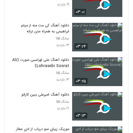
۱۹ بازدید
۰۳:۰۱
دانلود آهنگ علی یاسینی وای وای
۱,۷۵۷ بازدید
577
دانلود آهنگ کی مث منه از میثم
ابراهیمی به همراه متن ترانه
آهنگ عشق من از مجتبی دل زنده(پاپ)
سانگ 98
۱,۵۵۵ بازدید
578
۱۳ بازدید
۰۳:۲۴
موزیک زیبای مثل رویایی از محمد نیکپور
دانلود آهنگ علی لهراسبی صورت (Ali
۱,۲۷۱ بازدید
Lohrasebi Soorat)
579
سانگ 98
۱۳ بازدید
۰۳:۲۵
دانلود آهنگ علی رادمهر عسلم (Ali Radmehr
Asalam)
580
۱,۵۰۱ بازدید
دانلود آهنگ امیرعلی ببین کاراتو
سانگ 98
دانلود آهنگ خفه خون از محسن مهر
۲۱ بازدید
۱,۴۱۲ بازدید
۰۳:۱۳
581
موزیک زیبای منو دریاب از ادی عطار
آهنگ یاسین ترکی بنام یه چیزی میگه نه