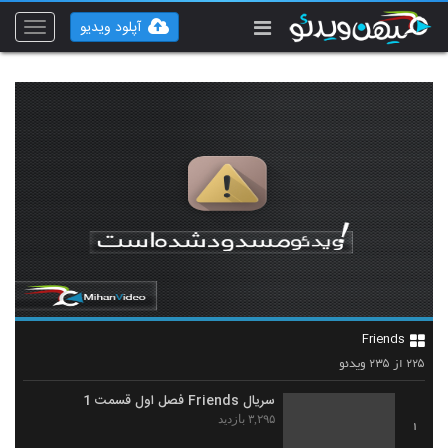
آپلود ویدیو
Toggle
vigation
Friends
۲۳۵
۲۲۵
از
ویدئو
سریال Friends فصل اول قسمت 1
۳,۲۹۵ بازدید
1